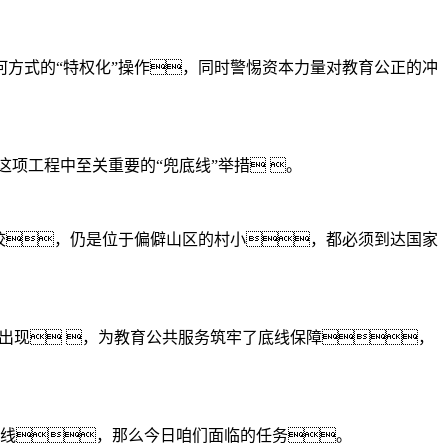
方式的“特权化”操作，同时警惕资本力量对教育公正的冲
项工程中至关重要的“兜底线”举措 。
校，仍是位于偏僻山区的村小，都必须到达国家
出现 ，为教育公共服务筑牢了底线保障，
底线，那么今日咱们面临的任务。