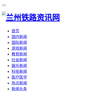
首页
国内新闻
国际新闻
游戏新闻
教育新闻
社会新闻
娱乐新闻
科技新闻
医疗医学
热点新闻
新闻头条