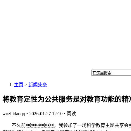
主页
>
新闻头条
将教育定性为公共服务是对教育功能的精
wozhidaoqq
•
2026-01-27 12:10
•
阅读
不久前，我参加了一场科学教育主题共享会