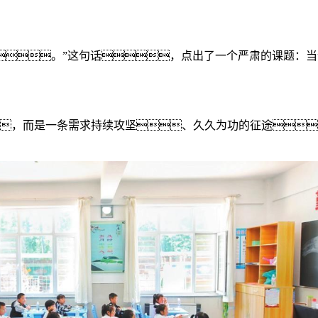
。”这句话，点出了一个严肃的课题：当优
，而是一条需求持续攻坚、久久为功的征途