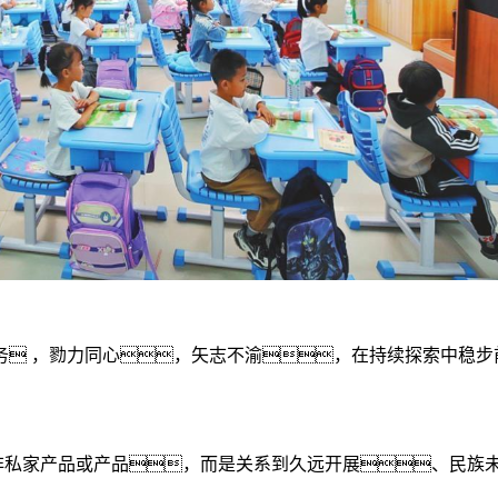
 ，勠力同心，矢志不渝，在持续探索中稳步前
非私家产品或产品，而是关系到久远开展、民族未