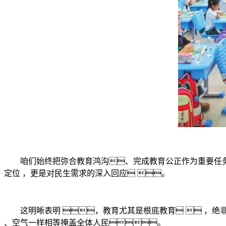
咱们始终把弥合教育鸿沟、完成教育公正作为重要任务
定位 ，更是对民生需求的深入回应 。
这明晰表明 ，教育尤其是根底教育  ，绝
、空气一样相等掩盖全体人民。