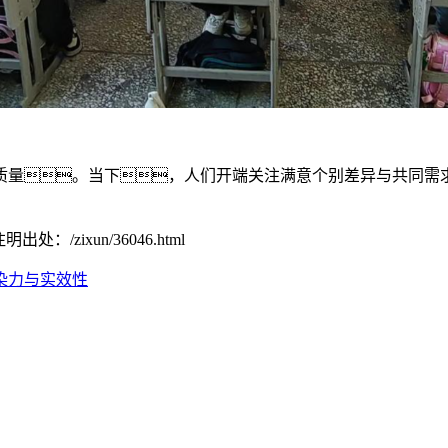
质量。当下，人们开端关注满意个别差异与共同需
请注明出处：
/zixun/36046.html
染力与实效性