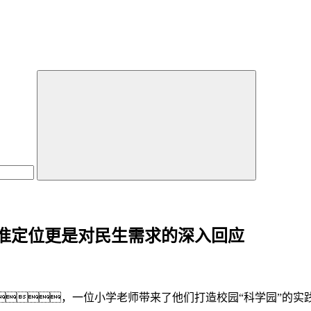
准定位更是对民生需求的深入回应
，一位小学老师带来了他们打造校园“科学园”的实践