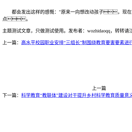
都会发出这样的感慨："原来一向想改动孩子，现在才
点。
主题测试文章，只做测试使用。发布者：wozhidaoqq，转转
上一篇：
高水平校园职业安排“三组长”制围绕教育要害要素进
上一篇
下一篇：
科学教育“教联体”建设对于提升乡村科学教育质量意