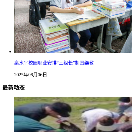
高水平校园职业安排“三组长”制围绕教
2025年08月06日
最新动态