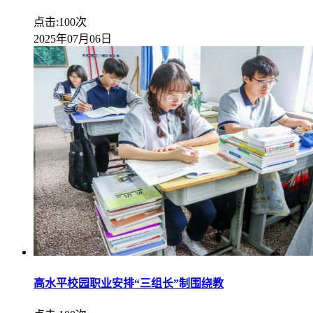
点击:100次
2025年07月06日
高水平校园职业安排“三组长”制围绕教