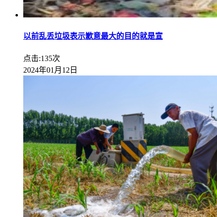
以前乱丢垃圾表示歉意最大的目的就是宣
点击:135次
2024年01月12日