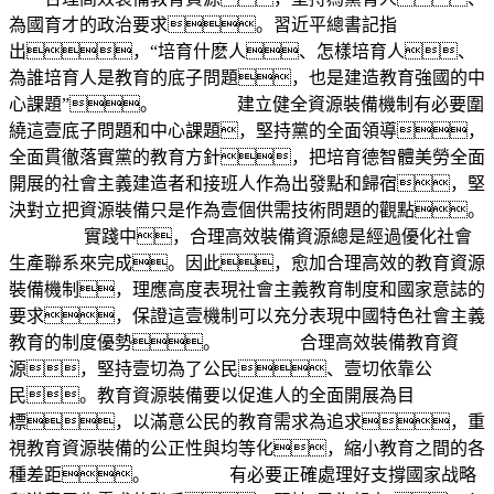
為國育才的政治要求。習近平總書記指
出，“培育什麽人、怎樣培育人、
為誰培育人是教育的底子問題，也是建造教育強國的中
心課題”。 建立健全資源裝備機制有必要圍
繞這壹底子問題和中心課題，堅持黨的全面領導，
全面貫徹落實黨的教育方針，把培育德智體美勞全面
開展的社會主義建造者和接班人作為出發點和歸宿，堅
決對立把資源裝備只是作為壹個供需技術問題的觀點。
實踐中，合理高效裝備資源總是經過優化社會
生產聯系來完成。因此，愈加合理高效的教育資源
裝備機制，理應高度表現社會主義教育制度和國家意誌的
要求，保證這壹機制可以充分表現中國特色社會主義
教育的制度優勢。 合理高效裝備教育資
源，堅持壹切為了公民、壹切依靠公
民。教育資源裝備要以促進人的全面開展為目
標，以滿意公民的教育需求為追求，重
視教育資源裝備的公正性與均等化，縮小教育之間的各
種差距。 有必要正確處理好支撐國家战略