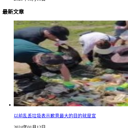
最新文章
以前乱丢垃圾表示歉意最大的目的就是宣
2024年01月12日