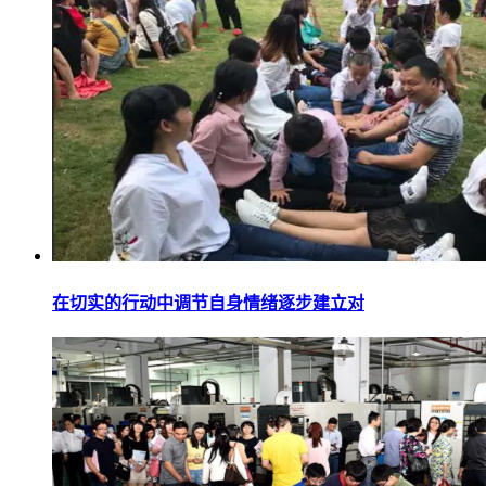
在切实的行动中调节自身情绪逐步建立对