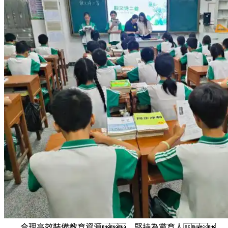
合理高效裝備教育資源，堅持為黨育人、