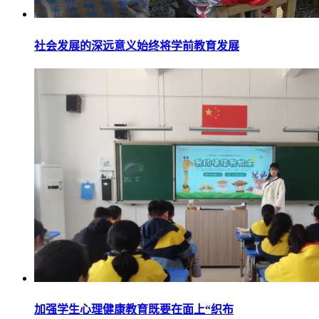
社会发展的深远意义始终将学前教育发展
加强学生心理健康教育既要在面上“织布