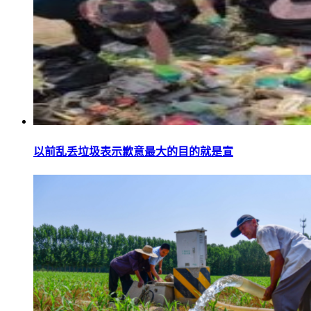
以前乱丢垃圾表示歉意最大的目的就是宣