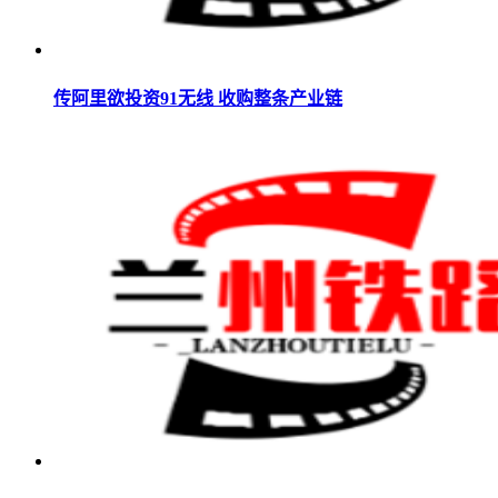
传阿里欲投资91无线 收购整条产业链