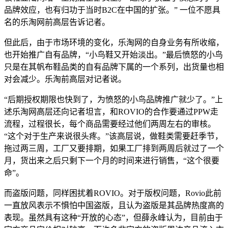
品牌效应，也有归功于当时B2C在中国的扩张。” 一位不愿具
名的乐淘网前高层告诉记者。
但此后，由于市场环境的变化，乐淘网的自身业务有所收缩，
也开始推广自有品牌，“小鸟鞋又开始淡出。”最后愤怒的小鸟
只是在其帆布鞋品类的自有品牌下属的一个系列，出货量也相
对会减少。乐淘前高层对记者说。
“后期授权期限也快到了，为愤怒的小鸟品牌推广就少了。”上
述乐淘网高层还向记者坦言，和ROVIO的合作要通过PPW走
流程，过程很长，每个商品需要经过他们两周左右的审核。
“这个对于生产来说很头疼。”该高层说，做鞋类需要赶季节，
拖过两三周，工厂又要排期，如果工厂排到两周后就过了一个
月，货出来之后只剩下一个月的时间来进行销售，“这个很要
命”。
而盗版问题，同样困扰着ROVIO。对于版权问题，Rovio此前
一直放风表示不惧怕中国盗版，且认为盗版是其品牌热度高的
表现。虽然具有这种“开放的心态”，但薛永峰认为，目前由于