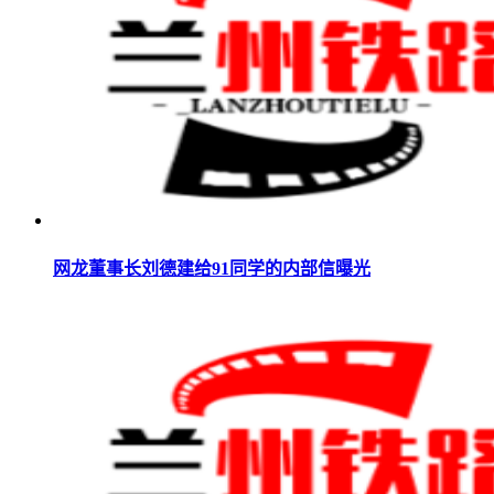
网龙董事长刘德建给91同学的内部信曝光