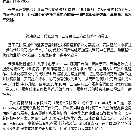
转型，降本增收。
云猫易账智能会计共享中心将通过6种岗位、15项服务、7大环节约170个节点
的标准化作业，
让代账公司委托共享中心的每一“账”都实现高效率、高质量、高水
平交付。
终端企业、代账公司、云猫易账三方高效协作流程图
基于云帐房提供的坚实智能财税技术底座和解决方案能力，云猫易账未来将进
一步为代账公司提产降本，助力代账公司后端组织加速向利润中心转型，助推整个
代账行业规模化发展，实现集约化、数字化变革。
云猫易账智能会计共享中心于2021年2月项目启动，隶属于四川云猫易账会计
服务有限公司（曾用名：四川账蓉易会计服务有限公司），是国内首家独立化运
作、市场化标准交付的代账行业后端解决方案提供商，通过高标准规范后端操作提
升账税质量，实现提产降本、协同前端创收的目的，从而帮助代账公司后端由成本
中心向利润中心升级。截至2023年10月，云猫易账正在服务各代账公司代理记账
户数5万+，服务代账公司数量遥遥领先同行，服务模式和服务成果获得业内一致
好评。
云帐房网络科技有限公司（简称“云帐房”）成立于2015年3月10日是一家
AI+RPA技术驱动的财税云平台公司。云帐房围绕企业财税工作的全流程提供全周
期的产品与服务，业务覆盖财税服务机构、中大型集团企业及高等教育院校，以卓
越的数字化方案，为各行业打造领先的数智生产力。云帐房自成立以来，已获安佰
深、Vitruvian、高瓴等知名机构累计超过10亿元的融资支持，在全国26个地区设
立分支机构提供本地化咨询及服务，已累计服务超过300万企业。