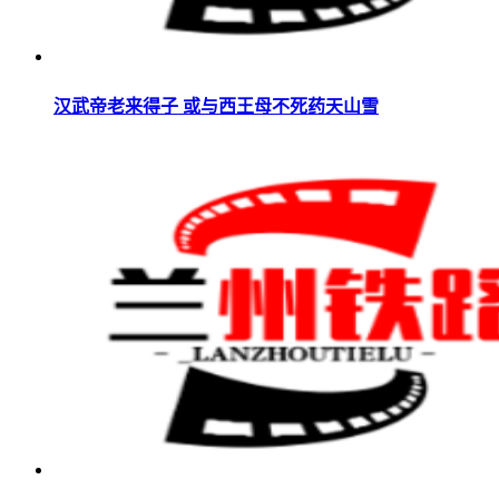
汉武帝老来得子 或与西王母不死药天山雪