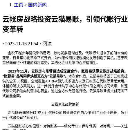
主页
>
国内新闻
云帐房战略投资云猫易账，引领代账行业
变革转
•
2023-11-16 21:54
•
阅读
金税工程卅年建设浩浩汤汤，数电发票逐渐普及，代账行业迎来了前所未有的
变革，行业集约化革命正式开启，为代账公司快速规模化发展创造了契机。基于政
策导向与行业环境的有利态势，集约化会计共享中心应运而生。
2023年11月，云帐房与账蓉易达成深度合作，账蓉易获得云帐房战略投资。
“账蓉易”品牌同步焕新更名为“云猫易账”。
本次合作后，云猫易账将基于云帐房提
供的全国36税区、全域覆盖AI+RPA领先技术能力以及云帐房在代账行业超大用户
体量的解决方案能力，进一步提升会计共享中心与代账公司之间的协同效率，加速
代账公司后端向利润中心转型。通过全方位数智化升级，云猫易账业务交付范围正
式覆盖全国。
云猫易账品牌焕新
新品牌云猫易账以“成为让代账公司最值得信任的合作伙伴”为企业愿景，致力
于让代账公司持续盈利。
云猫易账核心价值观：对待账务——细化专业，保时保质；对待商户——关注