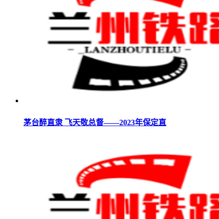
茅台醉直隶 飞天敬总督——2023年保定直