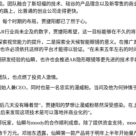
验。团队融合了斯坦福的技术、硅谷的产品理念以及新零售的商
”的路上，比普通的创业公司走得更快。
，每个时期的布局，贾捷阳都已了然于心。
AR行业尚未企及的数字，贾捷阳希望，这一目标能够在不久的将
探索视觉能力的提升，二是探索全天候智能眼镜的意义。在推广
手，也许必须依托这样的平台才能得以验证。”在未来五年左右的时
眼镜研发经验的仙瞬，也许也会推进AR隐形眼镜等更先进的技术
团队，也点燃了投资人激情。
的创始人兼CEO，同时也是一名忠实的漫威粉。当问及他为何钟情
面后几天没有睡着觉”，贾捷阳的梦想让漫威粉慈然深受感染。在
讨，后来发现这项技术是可以落地并商业化的”。
玩家，仙瞬与moody的合作顺利成章。除了提供资金支持，mo
数千万元。邓旭东透露，仙瞬第一款产品将于明年上半年开始量