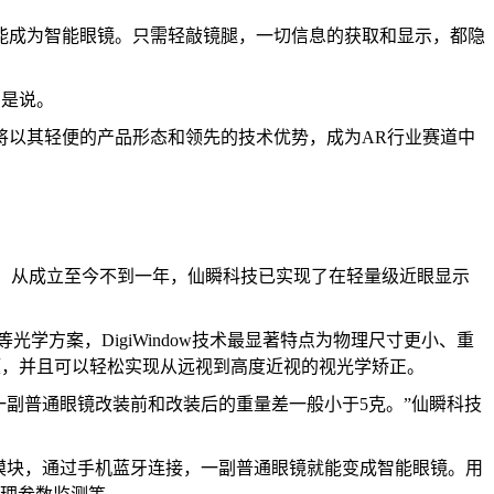
能成为智能眼镜。只需轻敲镜腿，一切信息的获取和显示，都隐
如是说。
将以其轻便的产品形态和领先的技术优势，成为AR行业赛道中
产品。从成立至今不到一年，仙瞬科技已实现了在轻量级近眼显示
h等光学方案，DigiWindow技术最显著特点为物理尺寸更小、重
问题，并且可以轻松实现从远视到高度近视的视光学矫正。
8克，一副普通眼镜改装前和改装后的重量差一般小于5克。”仙瞬科技
模块，通过手机蓝牙连接，一副普通眼镜就能变成智能眼镜。用