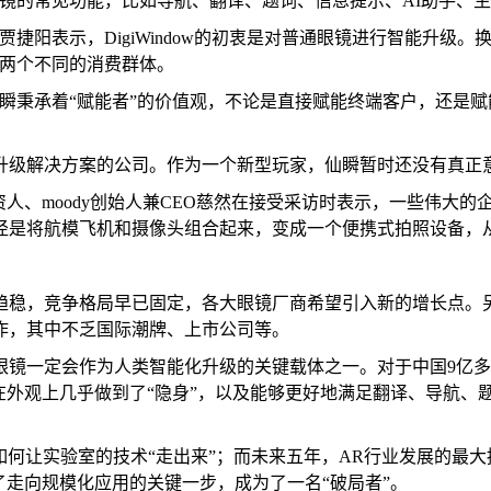
镜的常见功能，比如导航、翻译、题词、信息提示、AI助手、
”贾捷阳表示，DigiWindow的初衷是对普通眼镜进行智能升级。换
是两个不同的消费群体。
瞬秉承着“赋能者”的价值观，不论是直接赋能终端客户，还是赋
级解决方案的公司。作为一个新型玩家，仙瞬暂时还没有真正意义
资人、moody创始人兼CEO慈然在接受采访时表示，一些伟大
径是将航模飞机和摄像头组合起来，变成一个便携式拍照设备，
趋稳，竞争格局早已固定，各大眼镜厂商希望引入新的增长点。
作，其中不乏国际潮牌、上市公司等。
眼镜一定会作为人类智能化升级的关键载体之一。对于中国9亿
观上几乎做到了“隐身”，以及能够更好地满足翻译、导航、题词等
何让实验室的技术“走出来”；而未来五年，AR行业发展的最大挑战
了走向规模化应用的关键一步，成为了一名“破局者”。