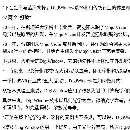
“不在红海与蓝海抉择，DigiWindow选择利用传统行业的
02 两个“打破”
2016年，在斯坦福大学博士毕业后，贾捷阳入职了Mojo Visio
隐形眼镜原型的开发，在Mojo Vision开发智能隐形眼镜
2018年，贾捷阳从Mojo Vision离开后回国，并作为联
到AR行业的贾捷阳，开始自主研发比Mojo Vision工艺更复杂、
小身材、大能量的DigiWindow，它的领先性不止体现在外观
“一直以来，AR行业都被‘五大诅咒’笼罩着，即五个制约AR
一举打破AR行业的“五大诅咒”，DigiWindow是如何做到的？
从技术原理上来说，DigiWindow应用了很多先进的计算光
具体来说，DigiWindow技术以几何光学为主，微纳光学
不理想性，如光能损耗、杂散光等等。
“甚至在整个光学行业，这样的案例也不多见，可以说，Digi
能耗是DigiWindow的另一个优势。由于光学效率高，所以D