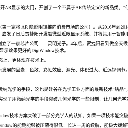
体量叩开AR显示的大门，开创了一个不属于AR传统定义的新品类。
n（第一家将 AR 隐形眼镜推向消费市场的公司）。从2016年到201
的经历，启发了日后贾捷阳开发超微型近眼显示系统、并将其用于智能
合创始人创立了一家芯片公司——灵明光子。4年后，贾捷阳看到做全
显示效果更好的DigiWindow技术。
形态上，更体现在技术上。
显示发展的因素：色散、彩虹效应、漏光、体积过大、近远视调节
学和微纳光学的手段，这也是硅谷在光学工业方面的最新技术“结晶”
为辅，实现了用微纳光学的手段突破几何光学的一些限制，让几何
Window技术方案突破了一部分光学人的认知。如果一项技术能
igiWindow的能耗能够被压缩得很低：长达一周的续航，能极大