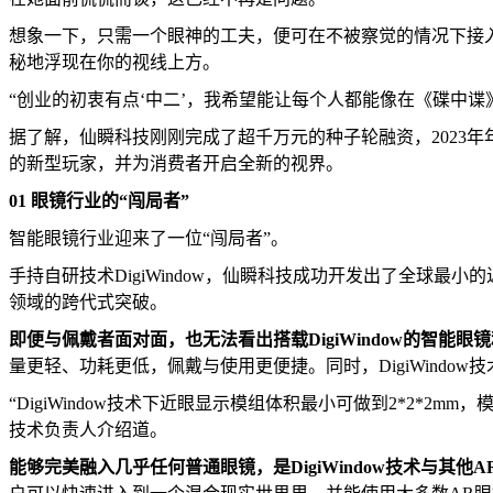
想象一下，只需一个眼神的工夫，便可在不被察觉的情况下接
秘地浮现在你的视线上方。
“创业的初衷有点‘中二’，我希望能让每个人都能像在《碟中谍
据了解，仙瞬科技刚刚完成了超千万元的种子轮融资，2023
的新型玩家，并为消费者开启全新的视界。
01 眼镜行业的“闯局者”
智能眼镜行业迎来了一位“闯局者”。
手持自研技术DigiWindow，仙瞬科技成功开发出了全球
领域的跨代式突破。
即便与
佩戴者
面对面
，
也无法看出
搭载
DigiWindow
的
智能眼镜
量更轻、功耗更低，佩戴与使用更便捷。同时，DigiWind
“DigiWindow技术下近眼显示模组体积最小可做到2*2*2
技术负责人介绍道。
能够
完美融入
几乎任何
普通眼镜
，是
DigiWindow
技术与其他A