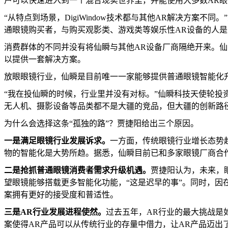
户可以快速进入到一个混合现实世界里，并能使用大多数AR眼
“从特点到场景，DigiWindow技术都与其他AR解决方案不同。
通眼镜购买者，与购买观影类、游戏类等娱乐性AR设备的人
消费群体的不同并没有将仙瞬与其他AR设备厂商隔绝开来。仙
以提供一套解决方案。
放眼眼镜行业，仙瞬是目前唯一一家能够提供普通眼镜智能化升
“我在投仙瞬的时候，行业里并没有对标。”仙瞬科技天使轮投
无人机、摄影设备等品类都不是大疆的竞品，但大疆的创新路
为什么会选择这条“孤独的路”？贾捷阳给出三个原因。
一是
满足眼镜
行业发展诉求
。
一方面，传统眼镜行业增长态势
物的智能化是大势所趋。据悉，仙瞬目前已和多家眼镜厂商合
二是
抢抓
普通眼镜
消费者
需求升级
机遇
。
贾捷阳认为，未来，
望眼镜能够搭载更多智能化功能，“这是迟早的事”。同时，因在外
案拥有更好的接受度和普适性。
三是AR行业发展进程使然。
过去五年，AR行业的最大挑战是如
案使得AR产品可以从传统行业的存量中借力，让AR产品迈出