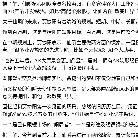
据了解，仙瞬核心团队全员名校海归，有多家硅谷大厂工作经
面XR产品开发经验。如此“高配”的团队，让仙瞬在“改变世界
关于仙瞬的未来，贾捷阳有着清晰的规划。短期、中期、长期
做到百万副，这是贾捷阳的短期目标。百万副，这是目前整个
在中期规划上，贾捷阳表示，仙瞬主要做两方面的探索。一是
者。“很多业界热议的先进功能，比如全天候AR+AI个人助
“也许五年后，AR大愿景会更加凸显”，届时，拥有AR隐形
人类下一代个人终端设备，让眼镜取代手机。
既仰望星空又落地脚踏实地，贾捷阳的梦想不仅澎湃着自己和
前文提及的仙瞬天使轮投资人慈然，是头部彩瞳品牌moody
意支持捷阳，和他一起改变世界。”
回忆起和贾捷阳第一次见面的场景，慈然依旧历历在目。“见
DigiWindow技术方案的可能性，“刚开始当作科幻小说在探
一个是已有眼镜市场的“闯局者”，一个是彩瞳及眼镜领域的头部
据了解，今年到目前为止，仙瞬共进行了两轮融资，累计获得