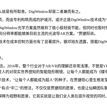
有所取舍。DigiWindow却是二者兼而有之。
由专利构筑而成的护城河，或许正是DigiWindow技术成为
giWindow光学方案虽然做到了极小极轻极节能，但同时也暂
OV和分辨率都能媲美目前主流的光波导AR方案。”贾捷阳说。
ow技术在成本控制方面也有了显著提升。据邓旭东透露，搭载Digi
外。
R的理念。2016年，整个行业对于AR/VR的理解还非常浅薄，不管
可以改变人的对现实世界感知的智能隐形眼镜，让每个人都能成为《
近眼显示技术，“让每个人都能成为超人”的种子，在贾捷阳心里生根
个有点“中二”的想法，不仅仅是贾捷阳的愿景，也是让仙瞬团队聚
也可以解释为视野和愿景，它其实就是让我们全人类在提升视觉的同