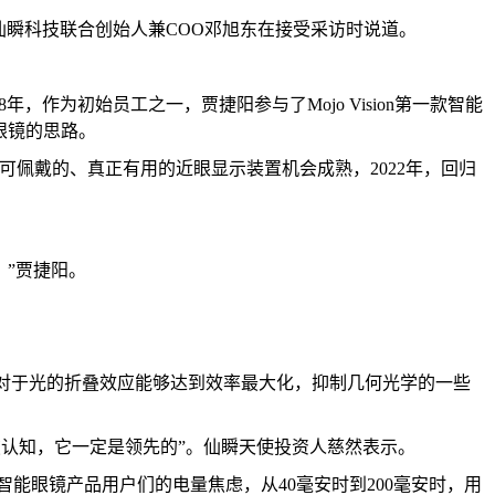
”仙瞬科技联合创始人兼COO邓旭东在接受采访时说道。
8年，作为初始员工之一，贾捷阳参与了Mojo Vision第一款智能
眼镜的思路。
天候可佩戴的、真正有用的近眼显示装置机会成熟，2022年，回归
。”贾捷阳。
。
光学对于光的折叠效应能够达到效率最大化，抑制几何光学的一些
突破认知，它一定是领先的”。仙瞬天使投资人慈然表示。
缓解智能眼镜产品用户们的电量焦虑，从40毫安时到200毫安时，用